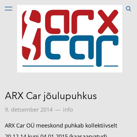
lisati ostukorvi.
Vaata ostukorvi
ARX Car jõulupuhkus
9. detsember 2014
—
info
ARX Car OÜ meeskond puhkab kollektiivselt
20.12.14 kuni 04.01.2015 (kaasaarvatud).