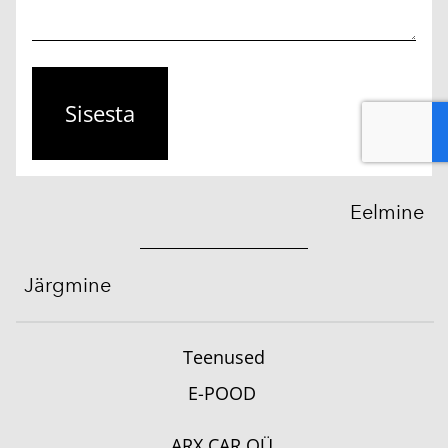
Eelmine
Järgmine
Teenused
E-POOD
ARX CAR OÜ