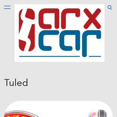
lisati ostukorvi.
Vaata ostukorvi
Tuled