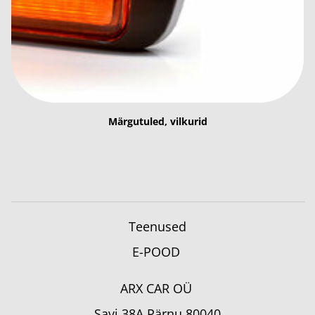
Märgutuled, vilkurid
Teenused
E-POOD
ARX CAR OÜ
Savi 38A Pärnu 80040