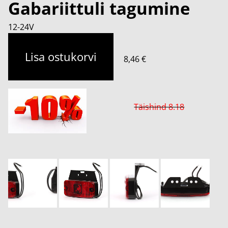
Gabariittuli tagumine
12-24V
Lisa ostukorvi
8,46 €
Täishind 8.18