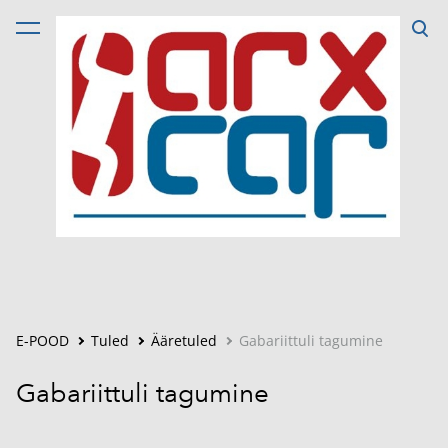
lisati ostukorvi.
Vaata ostukorvi
E-POOD
Tuled
Ääretuled
Gabariittuli tagumine
Gabariittuli tagumine