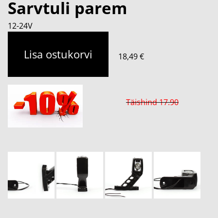
Sarvtuli parem
12-24V
Lisa ostukorvi
18,49 €
Täishind 17.90