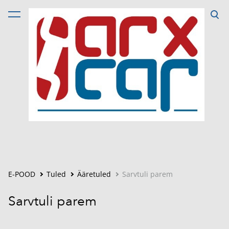
lisati ostukorvi.
Vaata ostukorvi
E-POOD
Tuled
Ääretuled
Sarvtuli parem
Sarvtuli parem